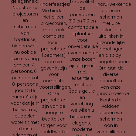
gelegenheid.
topkwaliteit
indrukwekkende
kinderfeestjes!
Naast onze
de
collectie
We bieden
projectoren
partyboxen
schermen
niet alleen
en
310 en 710 en
met u te
projectoren,
schermen
comfortabele
delen, die
maar ook
van
zitplaatsen
uitblinken in
complete
topklasse,
voor
uitzonderlijke
laser
bieden we u
onvergetelijke
afmetingen
projectoren
nu ook de
evenementen.
en display-
(beamers)
luxe ervaring
Onze boxen
mogelijkheden.
aan die
om een 4-
zijn uitgerust
Om aan de
geschikt zijn
persoons, 6-
met
diverse
voor
persoons of
essentiële
behoeften
complete
8-persoons
functies
van onze
voorstellingen.
jacuzzi te
zoals geluid
gewaardeerde
Onze
huren. Stel je
en
klanten te
projectoren
voor dat je in
verlichting.
voldoen,
zijn van de
het warme,
We willen u
bieden we
hoogste
bubbelen
helpen een
schermen
kwaliteit en
water zit met
elegante,
aan in
zorgen voor
je beste
moderne
verschillende
beeldkwaliteit
vrienden of
sfeer te