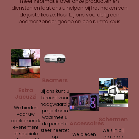
meer informatie over onze producten en
diensten en laat ons u helpen bij het maken van
de juiste keuze. Huur bij ons voordelig een
beamer zonder gedoe en een ruimte keus
Beamers
Extra
Bij ons kunt u
Jacuzzi
terecht voor
hoogwaardige
We bieden
projectoren
voor uw
waarmee u
Schermen
aankomende
Accessoires
de perfecte
evenement
We zijn blij
sfeer neerzet
of speciale
We bieden
om onze
op