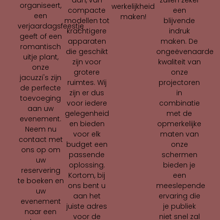
aan, van
organiseert,
werkelijkheid
een
compacte
een
maken!
blijvende
modellen tot
verjaardagsfeestje
indruk
krachtigere
geeft of een
maken. De
apparaten
romantisch
ongeëvenaarde
die geschikt
uitje plant,
kwaliteit van
zijn voor
onze
onze
grotere
jacuzzi's zijn
projectoren
ruimtes. Wij
de perfecte
in
zijn er dus
toevoeging
combinatie
voor iedere
aan uw
met de
gelegenheid
evenement.
opmerkelijke
en bieden
Neem nu
maten van
voor elk
contact met
onze
budget een
ons op om
schermen
passende
uw
bieden je
oplossing.
reservering
een
Kortom, bij
te boeken en
meeslepende
ons bent u
uw
ervaring die
aan het
evenement
je publiek
juiste adres
naar een
niet snel zal
voor de