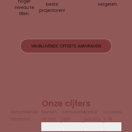
hoger
vergeten.
beste
niveau te
projectoren!
tillen.
VRIJBLIJVENDE OFFERTE AANVRAGEN
Onze cijfers
Verschillende
Klanten
Gemiddeld
Aantal
Locaties
beamers
dit jaar
cijfer
jacuzzi's
in NL
486
9.1
30
9
6