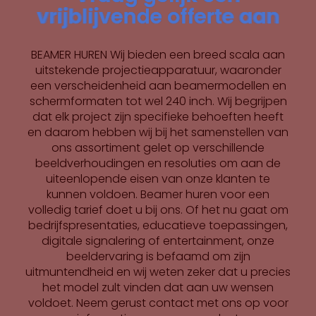
vrijblijvende offerte aan
vrijblijvende offerte aan
vrijblijvende offerte aan
vrijblijvende offerte aan
vrijblijvende offerte aan
vrijblijvende offerte aan
vrijblijvende offerte aan
vrijblijvende offerte aan
BEAMER HUREN Wij bieden een breed scala aan
uitstekende projectieapparatuur, waaronder
een verscheidenheid aan beamermodellen en
schermformaten tot wel 240 inch. Wij begrijpen
dat elk project zijn specifieke behoeften heeft
en daarom hebben wij bij het samenstellen van
ons assortiment gelet op verschillende
beeldverhoudingen en resoluties om aan de
uiteenlopende eisen van onze klanten te
kunnen voldoen. Beamer huren voor een
volledig tarief doet u bij ons. Of het nu gaat om
bedrijfspresentaties, educatieve toepassingen,
digitale signalering of entertainment, onze
beeldervaring is befaamd om zijn
uitmuntendheid en wij weten zeker dat u precies
het model zult vinden dat aan uw wensen
voldoet. Neem gerust contact met ons op voor