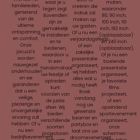
maten,
waar je u
familieleden,
creëren die
waaronder
tegen zegt.
genietend
indruk zal
80, 90 inch,
Bovendien
van de
maken op
100 inch, 110
zijn ze
ultieme
uw gasten.
inch, 192 inch
gemakkelijk
ontspanning
Of u nu een
(opblaasbaar)
te installeren
en comfort.
verjaardagsfeest
en 240 inch
en te
Onze
of een
(opblaasbaar).
bedienen,
jacuzzi's
zakelijke
Of je nu een
waardoor u
worden
presentatie
boeiende
in een
nauwgezet
organiseert,
presentatie
handomdraai
onderhouden
wij hebben
organiseert,
uw feestje of
en we
alles wat u
je favoriete
optreden
garanderen
nodig heeft.
films
kunt
dat u een
Boek
projecteert,
voorzien van
veilige,
vandaag
of een
de juiste
plezierige en
nog uw
opwindend
sfeer. Wij
onvergetelijke
gewenste
sportevenement
bieden
ervaring zult
beamer en
organiseert,
verschillende
hebben. Of u
partybox en
onze
soorten
nu een
laat ons uw
schermen
projectoren
bedrijfsevenement
droomevenement
zullen zeker