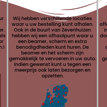
ur
Wij hebben verschillende locaties
waar u uw bestelling kunt afhalen.
of
r.
Ook in de buurt van Zevenhuizen
i
als
hebben wij een afhaalpunt waar u
do
or
een beamer, scherm en extra
n.
!
benodigdheden kunt huren. De
beamer en het scherm zijn
gemakkelijk te vervoeren in uw auto.
g
Indien gewenst kunt u tegen een
meerprijs ook laten bezorgen en
opzetten.