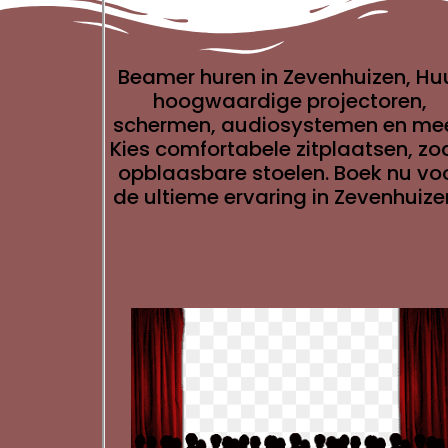
Beamer huren in Zevenhuizen, Hu
hoogwaardige projectoren,
schermen, audiosystemen en mee
Kies comfortabele zitplaatsen, zo
opblaasbare stoelen. Boek nu vo
de ultieme ervaring in Zevenhuize